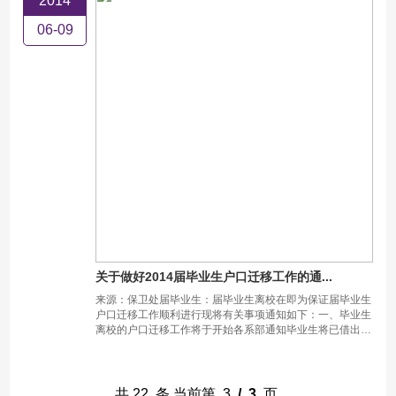
2014
06-09
关于做好2014届毕业生户口迁移工作的通...
来源：保卫处届毕业生：届毕业生离校在即为保证届毕业生
户口迁移工作顺利进行现将有关事项通知如下：一、毕业生
离校的户口迁移工作将于开始各系部通知毕业生将已借出的
户口卡于前送还保卫处户籍室以备核对整理。户口
共
22
条 当前第
3
/
3
页